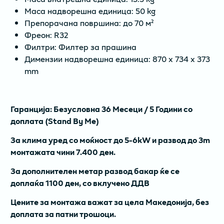
Маса надворешна единица: 50 kg
Препорачана површина: до 70 м²
Фреон: R32
Филтри: Филтер за прашина
Димензии надворешна единица: 870 x 734 x 373
mm
Гаранција: Безусловна 36 Месеци / 5 Години со
доплата (Stand By Me)
За клима уред со моќност до 5-6kW и развод до 3m
монтажата чини 7.400 ден.
За дополнителен метар развод бакар ќе се
доплаќа 1100 ден, со вклучено ДДВ
Цените за монтажа важат за цела Македонија, без
доплата за патни трошоци.