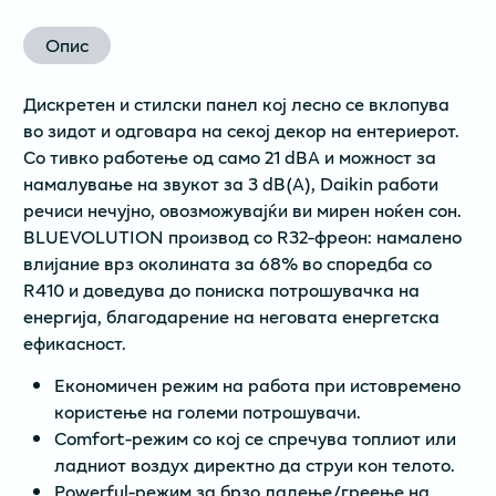
Опис
Дискретен и стилски панел кој лесно се вклопува
во зидот и одговара на секој декор на ентериерот.
Со тивко работење од само 21 dBA и можност за
намалување на звукот за 3 dB(A), Daikin работи
речиси нечујно, овозможувајќи ви мирен ноќен сон.
BLUEVOLUTION производ со R32-фреон: намалено
влијание врз околината за 68% во споредба со
R410 и доведува до пониска потрошувачка на
енергија, благодарение на неговата енергетска
ефикасност.
Економичен режим на работа при истовремено
користење на големи потрошувачи.
Comfort-режим со кој се спречува топлиот или
ладниот воздух директно да струи кон телото.
Powerful-режим за брзo ладење/греење на