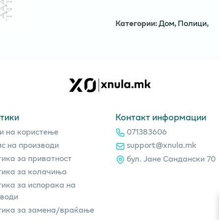
Категории
:
Дом
,
Полици
,
тики
Контакт информации
и на користење
071383606
с на производи
support@xnula.mk
ика за приватност
бул. Јане Сандански 70
ика за колачиња
ика за испорака на
зводи
тика за замена/враќање