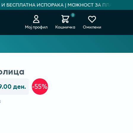
И БЕСПЛАТНА ИСПОРАКА | МОЖНОСТ ЗА ПЛАЌАЊЕ НА 
0
Мој профил
Кошничка
Омилени
олица
9.00 ден.
-55%
В