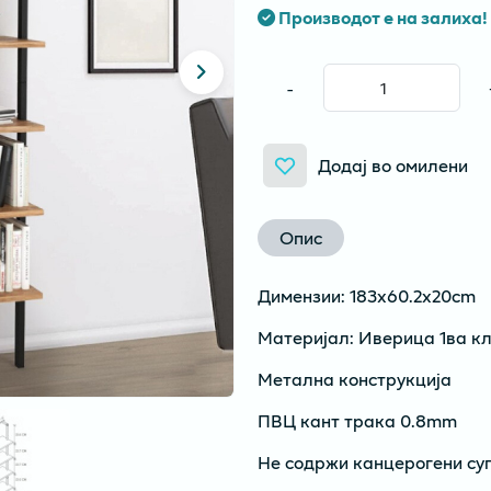
Производот е на залиха!
-
Додај во омилени
Опис
Димензии: 183x60.2x20cm
Материјал: Иверица 1ва к
Метална конструкција
ПВЦ кант трака 0.8mm
Не содржи канцерогени суп