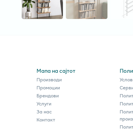
Мапа на сајтот
Поли
Производи
Услов
Промоции
Серви
Брендови
Полит
Услуги
Полит
За нас
Полит
прои
Контакт
Поли