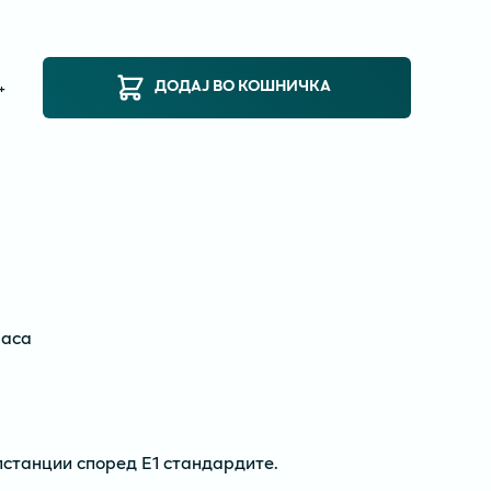
ДОДАЈ ВО КОШНИЧКА
+
ласа
станции според Е1 стандардите.