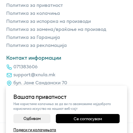
Политика за приватност
Политика за колачиња
Политика за испорака на производи
Политика за замена/враќање на производ
Политика за Гаранција
Политика за рекламација
Контакт информации
071383606
support@xnula.mk
бул. Јане Сандански 70
Вашата приватност
Ние користиме колачиња за да ви го овозможиме најдоброто
корисничко искуство на нашиот веб-сајт
Одбивам
Се согласувам
©
2026
Vendor x
xnula.mk
Подеси ги колачињата