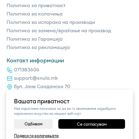
Политика за приватност
Политика за колачиња
Политика за испорака на производи
Политика за замена/враќање на производ
Политика за Гаранција
Политика за рекламација
Контакт информации
071383606
support@xnula.mk
бул. Јане Сандански 70
Вашата приватност
Ние користиме колачиња за да ви го овозможиме најдоброто
корисничко искуство на нашиот веб-сајт
Одбивам
Се согласувам
©
2026
Vendor x
xnula.mk
Подеси ги колачињата