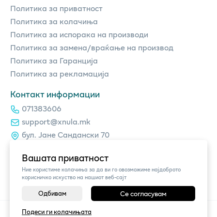
Политика за приватност
Политика за колачиња
Политика за испорака на производи
Политика за замена/враќање на производ
Политика за Гаранција
Политика за рекламација
Контакт информации
071383606
support@xnula.mk
бул. Јане Сандански 70
Вашата приватност
Ние користиме колачиња за да ви го овозможиме најдоброто
корисничко искуство на нашиот веб-сајт
Одбивам
Се согласувам
©
2026
Vendor x
xnula.mk
Подеси ги колачињата