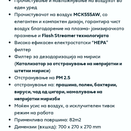
Прочистување и навлажнување на воздухот во
еден уред
Прочистувачот на воздух
MCK555AW
, со
елегантен и компактен дизајн, гарантира чист
воздух благодарение на плазма- јонизирачкото
празнење и
Flash Streamer технологијата
Високо ефикасен електростатски “
HEPA
”
филтер
Филтер за дезодоризација на мириси
(
Катализатор за отстранување на непријатни и
штетни мириси
)
Отстранување на
PM 2.5
отстранување на:
прашина, полен, бактерии,
вируси, чад од цигари, намалување на
непријатни миризби
Moќен усис на воздух, а исклучителен тивок
режим на работа
Применлива површинa: 82m2
Димензии (вxшxд): 700 x 270 x 270 mm