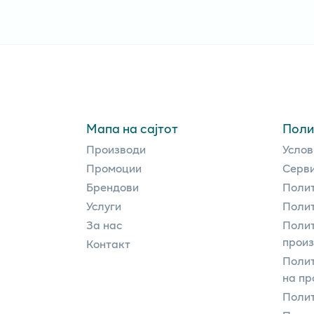
Мапа на сајтот
Поли
Производи
Услов
Промоции
Серви
Брендови
Полит
Услуги
Полит
За нас
Полит
прои
Контакт
Поли
на пр
Полит