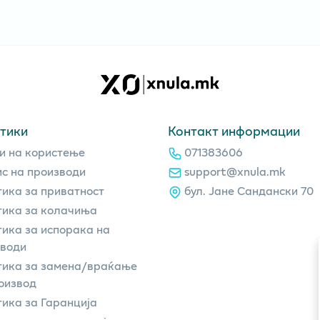
тики
Контакт информации
и на користење
071383606
с на производи
support@xnula.mk
ика за приватност
бул. Јане Сандански 70
ика за колачиња
ика за испорака на
зводи
тика за замена/враќање
оизвод
ика за Гаранција