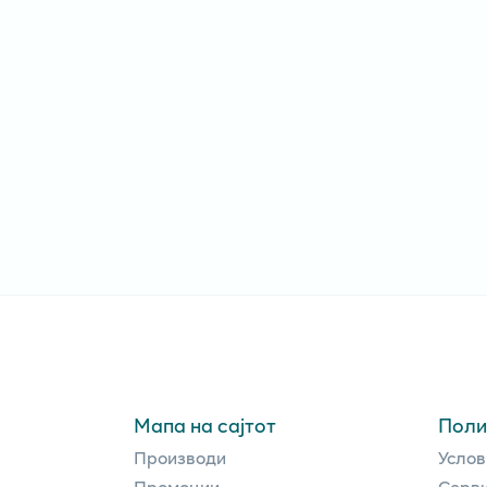
Мапа на сајтот
Поли
Производи
Услов
Промоции
Серви