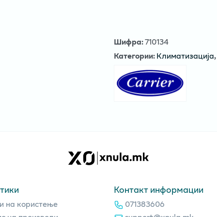
Шифра
:
710134
Категории
:
Климатизација
тики
Контакт информации
и на користење
071383606
с на производи
support@xnula.mk