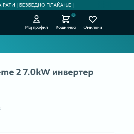
АТИ | БЕЗБЕДНО ПЛАЌАЊЕ |
0
Мој профил
Кошничка
Омилени
me 2 7.0kW инвертер
В