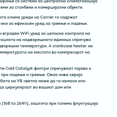
џирање со системи за централна климатизација
еми за станбени и комерцијални објекти.
та клима уреди на Carrier ги содржат
ики за ефикасен уред за греење и ладење.
 вграден WiFi уред за целосна контрола на
 тацната на надворешната единица спречува
дворешни температури. А crankcase heater на
емпературата на маслото во компресорот на
те Cold Catalyst филтри спречуваат појава и
 при ладење и греење. Оваа нова серија
ебата на УВ светла може да ги намали или
да циркулираат во вашиот дом или
on (168 to 264V), заштита при голема флуктуација