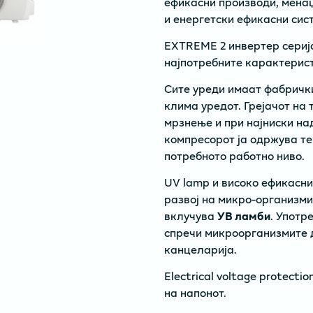
ефикасни производи, мена
и енергетски ефикасни сист
EXTREME 2 инвертер серија
најпотребните карактерист
Сите уреди имаат фабрички
клима уредот. Грејачот на
мрзнење и при најниски на
компресорот ја одржува т
потребното работно ниво.
UV lamp и високо ефикасни
развој на микро-организми
вклучува
УВ ламби
. Употр
спречи микроорганизмите 
канцеларија.
Electrical voltage protecti
на напонот.