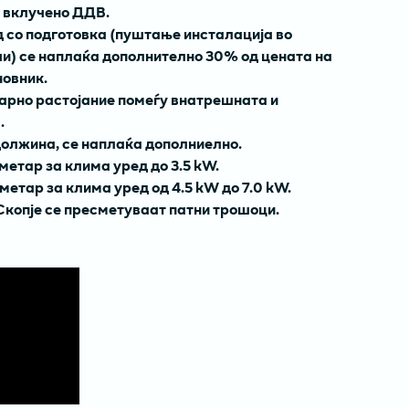
з вклучено ДДВ.
 со подготовка (пуштање инсталација во
и) се наплаќа дополнително 30% од цената на
новник.
арно растојание помеѓу внатрешната и
.
должина, се наплаќа дополниелно.
метар за клима уред до 3.5 kW.
метар за клима уред од 4.5 kW до 7.0 kW.
Скопје се пресметуваат патни трошоци.