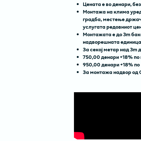
Цената е во денари, бе
Монтажа на клима уред
градба, местење држач
услугатa редовниот це
Монтажата е до 3m бак
надворешната единица
За секој метар над 3m 
750,00 денари +18% по 
950,00 денари +18% по 
За монтажа надвор од 