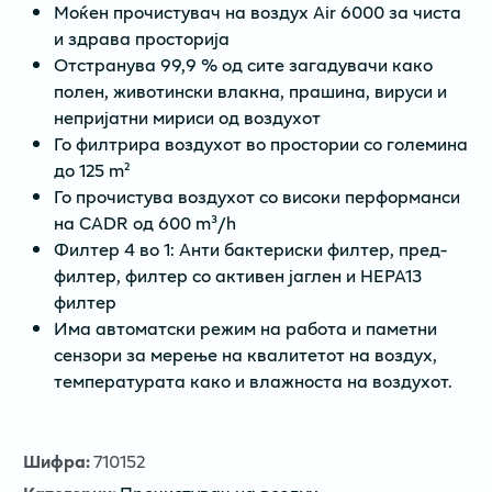
Моќен прочистувач на воздух Air 6000 за чиста
и здрава просторија
Отстранува 99,9 % од сите загадувачи како
полен, животински влакна, прашина, вируси и
непријатни мириси од воздухот
Го филтрира воздухот во простории со големина
до 125 m²
Го прочистува воздухот со високи перформанси
на CADR од 600 m³/h
Филтер 4 во 1: Анти бактериски филтер, пред-
филтер, филтер со активен јаглен и HEPA13
филтер
Има автоматски режим на работа и паметни
сензори за мерење на квалитетот на воздух,
температурата како и влажноста на воздухот.
Шифра
:
710152